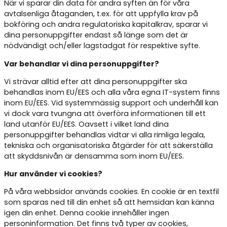
När vi sparar din data för andra syften än för våra
avtalsenliga åtaganden, t.ex. för att uppfylla krav på
bokföring och andra regulatoriska kapitalkrav, sparar vi
dina personuppgifter endast så länge som det är
nödvändigt och/eller lagstadgat för respektive syfte.
Var behandlar vi dina personuppgifter?
Vi strävar alltid efter att dina personuppgifter ska
behandlas inom EU/EES och alla våra egna IT-system finns
inom EU/EES. Vid systemmässig support och underhåll kan
vi dock vara tvungna att överföra informationen till ett
land utanför EU/EES. Oavsett i vilket land dina
personuppgifter behandlas vidtar vi alla rimliga legala,
tekniska och organisatoriska åtgärder för att säkerställa
att skyddsnivån är densamma som inom EU/EES.
Hur använder vi cookies?
På våra webbsidor används cookies. En cookie är en textfil
som sparas ned till din enhet så att hemsidan kan känna
igen din enhet. Denna cookie innehåller ingen
personinformation. Det finns två typer av cookies,