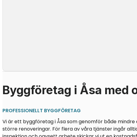
Byggföretag i Åsa med 
PROFESSIONELLT BYGGFÖRETAG
Vi är ett byggföretag i Åsa som genomför både mindre
större renoveringar. För flera av våra tjänster ingår allti
inspektion och oavsett arbete skickar vi ut en kostnadsfr