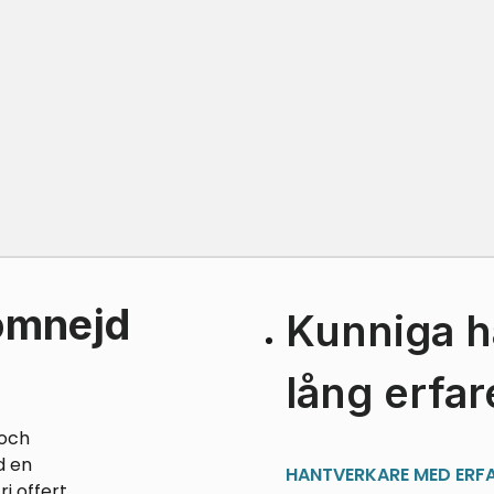
omnejd
Kunniga h
lång erfa
 och
d en
HANTVERKARE MED ERF
i offert