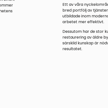
Ett av våra nyckelområd
 kommer
bred portfölj av tjänste
ghetens
utbildade inom modern
arbetet mer effektivt.
Dessutom har de stor k
restaurering av äldre by
särskild kunskap är nöd
resultatet.