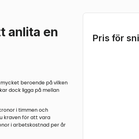
t anlita en
Pris för sn
igt mycket beroende på vilken
ukar dock ligga på mellan
kronor i timmen och
 kraven för att vara
onor i arbetskostnad per år