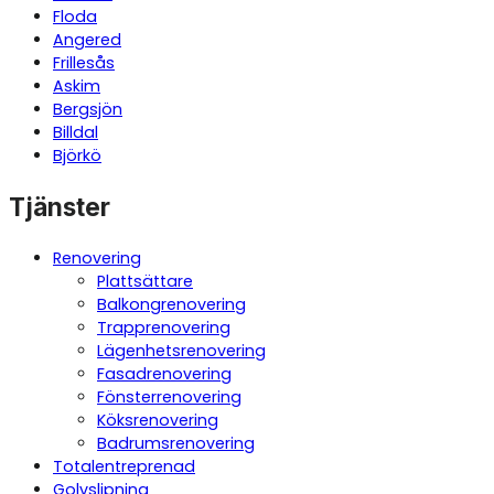
Floda
Angered
Frillesås
Askim
Bergsjön
Billdal
Björkö
Tjänster
Renovering
Plattsättare
Balkongrenovering
Trapprenovering
Lägenhetsrenovering
Fasadrenovering
Fönsterrenovering
Köksrenovering
Badrumsrenovering
Totalentreprenad
Golvslipning