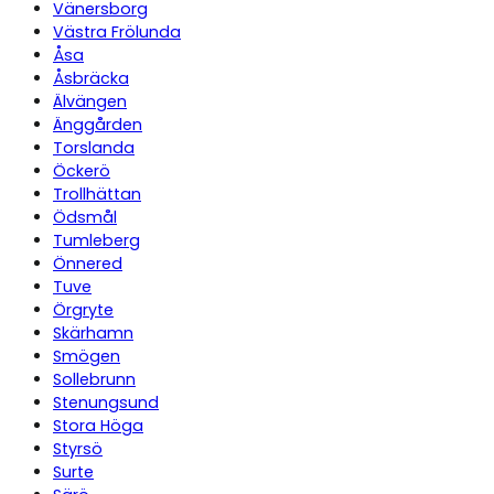
Vänersborg
Västra Frölunda
Åsa
Åsbräcka
Älvängen
Änggården
Torslanda
Öckerö
Trollhättan
Ödsmål
Tumleberg
Önnered
Tuve
Örgryte
Skärhamn
Smögen
Sollebrunn
Stenungsund
Stora Höga
Styrsö
Surte