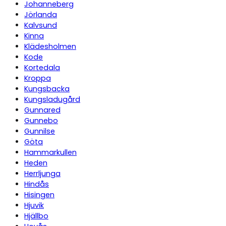
Johanneberg
Jörlanda
Kalvsund
Kinna
Klädesholmen
Kode
Kortedala
Kroppa
Kungsbacka
Kungsladugård
Gunnared
Gunnebo
Gunnilse
Göta
Hammarkullen
Heden
Herrljunga
Hindås
Hisingen
Hjuvik
Hjällbo