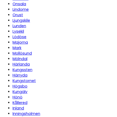
Onsala
Lindome
Orust
Ljungskile
Lunden
Lysekil
Lödöse
Majorna
Mark
Mollösund
Mölndal
Härlanda
Kungssten
Härryda
Kungstornet
Högsbo
Kungälv
Hönö
Kållered
Inland
Inningsholmen