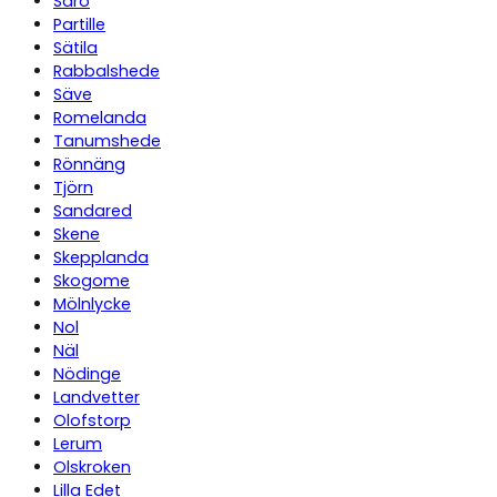
Särö
Partille
Sätila
Rabbalshede
Säve
Romelanda
Tanumshede
Rönnäng
Tjörn
Sandared
Skene
Skepplanda
Skogome
Mölnlycke
Nol
Näl
Nödinge
Landvetter
Olofstorp
Lerum
Olskroken
Lilla Edet