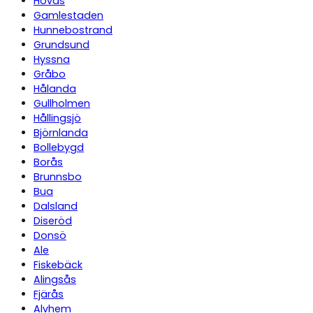
Hovås
Gamlestaden
Hunnebostrand
Grundsund
Hyssna
Gråbo
Hålanda
Gullholmen
Hållingsjö
Björnlanda
Bollebygd
Borås
Brunnsbo
Bua
Dalsland
Diseröd
Donsö
Ale
Fiskebäck
Alingsås
Fjärås
Alvhem