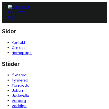
Sidor
Kontakt
Om oss
Homepage
Städer
Öxnered
Tynnered
Töreboda
Ucklum
Uddevalla
Varberg
Veddige