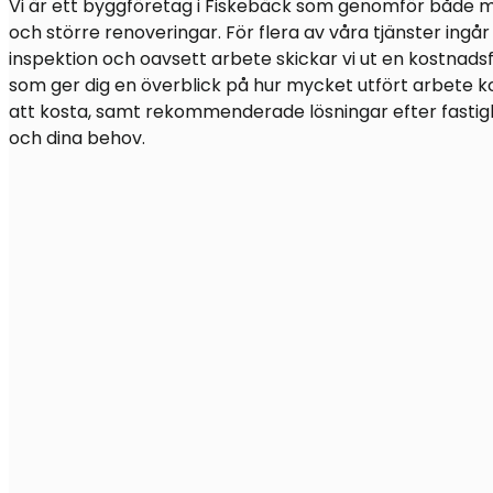
Vi är ett byggföretag i Fiskebäck som genomför både 
och större renoveringar. För flera av våra tjänster ingår 
inspektion och oavsett arbete skickar vi ut en kostnadsfr
som ger dig en överblick på hur mycket utfört arbete
att kosta, samt rekommenderade lösningar efter fasti
och dina behov.