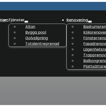
Hem
Tjänster
Renovering
Altan
Badrumsren
Bygga pool
Köksrenove
Golvslipning
Fönsterreno
Totalentreprenad
Fasadrenov
Lägenhetsr
Trapprenov
Balkongren
Plattsättar