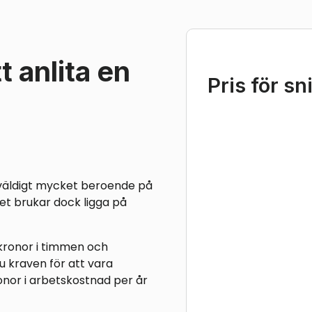
t anlita en
Pris för sn
r väldigt mycket beroende på
set brukar dock ligga på
kronor i timmen och
 kraven för att vara
onor i arbetskostnad per år