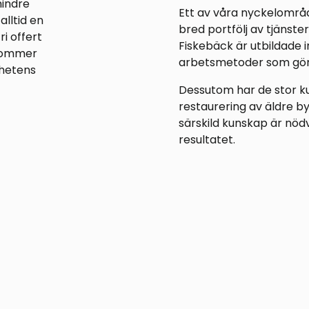
mindre
Ett av våra nyckelområd
alltid en
bred portfölj av tjänste
i offert
Fiskebäck är utbildade
 kommer
arbetsmetoder som gör 
ghetens
Dessutom har de stor k
restaurering av äldre by
särskild kunskap är nöd
resultatet.