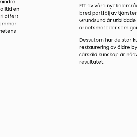
mindre
Ett av våra nyckelområd
alltid en
bred portfölj av tjänste
i offert
Grundsund är utbildade
 kommer
arbetsmetoder som gör 
ghetens
Dessutom har de stor k
restaurering av äldre by
särskild kunskap är nöd
resultatet.