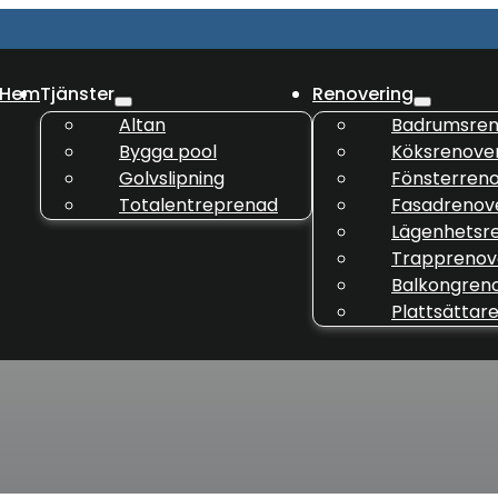
Hem
Tjänster
Renovering
Altan
Badrumsren
Bygga pool
Köksrenove
Golvslipning
Fönsterreno
Totalentreprenad
Fasadrenov
Lägenhetsr
Trapprenov
Balkongren
Plattsättar