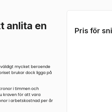
t anlita en
Pris för s
ar väldigt mycket beroende
 priset brukar dock ligga på
kronor i timmen och
 kraven för att vara
onor i arbetskostnad per år