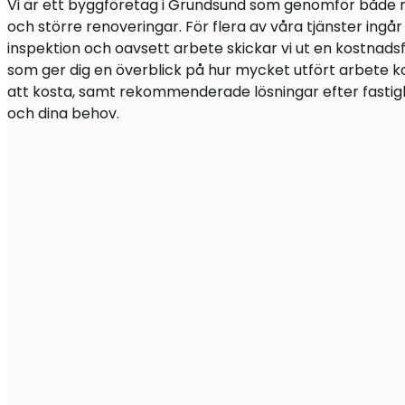
Vi är ett byggföretag i Grundsund som genomför både 
och större renoveringar. För flera av våra tjänster ingår 
inspektion och oavsett arbete skickar vi ut en kostnadsfr
som ger dig en överblick på hur mycket utfört arbete
att kosta, samt rekommenderade lösningar efter fasti
och dina behov.