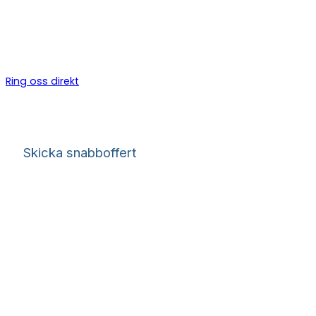
Vi är en snickare i Heden som hjälper dig med allt inom bygg
oss via formuläret eller ring oss så berättar vi mer!
Ring oss direkt
Skicka snabboffert